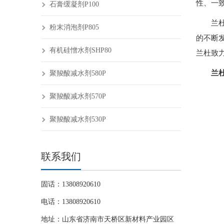
性、一
石膏缓凝剂P100
兰
粉末消泡剂P805
的不断
有机硅憎水剂SHP80
兰杜致
兰
聚羧酸减水剂580P
聚羧酸减水剂570P
聚羧酸减水剂530P
联系我们
固话：13808920610
电话：13808920610
地址：山东省济南市天桥区新材料产业园区