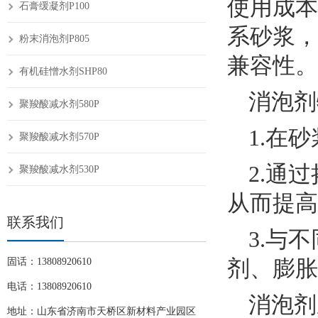
使用成本
石膏缓凝剂P100
系砂浆，
粉末消泡剂P805
兼容性。
有机硅憎水剂SHP80
消泡剂
聚羧酸减水剂580P
1.在
聚羧酸减水剂570P
2.通
聚羧酸减水剂530P
从而提高
联系我们
3.与
剂、膨胀
固话：13808920610
电话：13808920610
消泡剂
地址：山东省济南市天桥区新材料产业园区