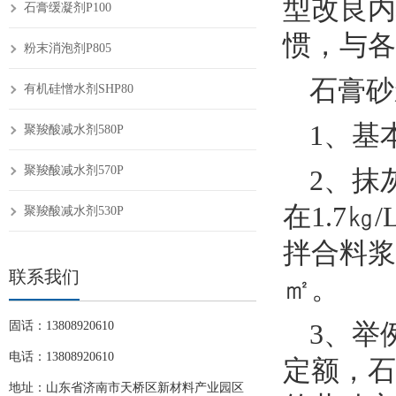
型改良内
石膏缓凝剂P100
惯，与各
粉末消泡剂P805
石膏砂
有机硅憎水剂SHP80
1、基
聚羧酸减水剂580P
聚羧酸减水剂570P
2、抹
在1.7㎏
聚羧酸减水剂530P
拌合料浆
联系我们
㎡。
3、举
固话：13808920610
电话：13808920610
定额，石
地址：山东省济南市天桥区新材料产业园区