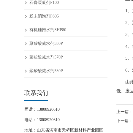
石膏缓凝剂P100
1
粉末消泡剂P805
2
有机硅憎水剂SHP80
3
聚羧酸减水剂580P
4
聚羧酸减水剂570P
5
6
聚羧酸减水剂530P
由
低、废
联系我们
固话：13808920610
上一篇：
电话：13808920610
下一篇：
地址：山东省济南市天桥区新材料产业园区