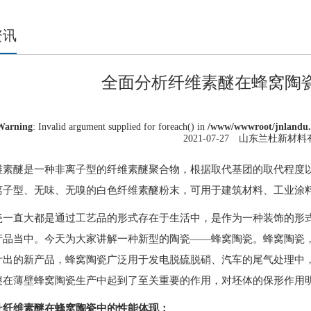
资讯
全面分析纤维素醚在蜂窝陶
Warning
: Invalid argument supplied for foreach() in
/www/wwwroot/jnlandu.c
2021-07-27 山东兰杜新材
维素醚是一种非离子型的纤维素醚聚合物，根据取代基团的取代程度
离子型、无味、无嗅的白色纤维素醚粉末，可用于建筑材料、工业涂
瓷一直大都是通过工艺品的形式存在于生活中，是作为一种装饰的形
产品当中。今天为大家讲解一种新型的陶瓷——蜂窝陶瓷。蜂窝陶瓷
计出的新产品，蜂窝陶瓷广泛用于发电脱硫脱硝、汽车的尾气处理中
醚在薄壁蜂窝陶瓷生产中起到了至关重要的作用，对坯体的保形作用
杜
纤维素醚在蜂窝陶瓷中的性能体现
：