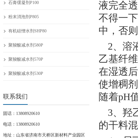
液完全透
石膏缓凝剂P100
不得一下
粉末消泡剂P805
中，否则
有机硅憎水剂SHP80
2、溶
聚羧酸减水剂580P
乙基纤维
聚羧酸减水剂570P
在湿透后
聚羧酸减水剂530P
使增稠剂
随着pH
联系我们
3、羟
固话：13808920610
的干料混
电话：13808920610
地址：山东省济南市天桥区新材料产业园区